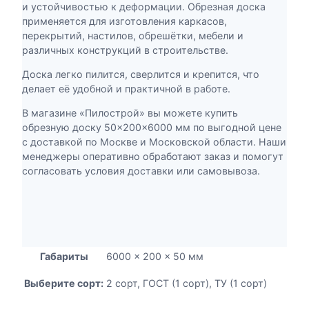
к
и устойчивостью к деформации. Обрезная доска
,
а
применяется для изготовления каркасов,
0
о
перекрытий, настилов, обрешётки, мебели и
0
б
различных конструкций в строительстве.
р
₽
е
Доска легко пилится, сверлится и крепится, что
з
делает её удобной и практичной в работе.
н
В магазине «Пилострой» вы можете купить
а
обрезную доску 50×200×6000 мм по выгодной цене
я
с доставкой по Москве и Московской области. Наши
5
менеджеры оперативно обработают заказ и помогут
0
согласовать условия доставки или самовывоза.
×
2
0
0
×
6
Габариты
6000 × 200 × 50 мм
0
0
Выберите сорт:
2 сорт
,
ГОСТ (1 сорт)
,
ТУ (1 сорт)
0
м