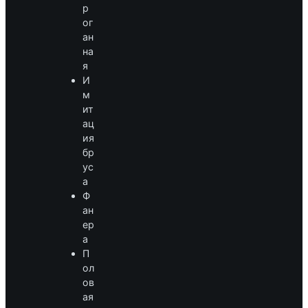
р
ог
ан
на
я
И
м
ит
ац
ия
бр
ус
а
Ф
ан
ер
а
П
ол
ов
ая