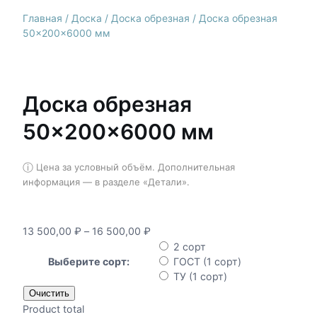
Главная
/
Доска
/
Доска обрезная
/ Доска обрезная
50×200×6000 мм
Доска обрезная
50×200×6000 мм
ⓘ
Цена за условный объём. Дополнительная
информация — в разделе «Детали».
Д
13 500,00
₽
–
16 500,00
₽
и
2 сорт
а
Выберите сорт:
ГОСТ (1 сорт)
п
ТУ (1 сорт)
а
Очистить
з
Product total