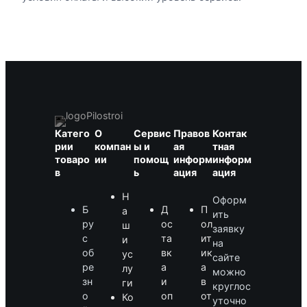
Катего
О
Сервис
Правов
Контак
рии
компан
ы и
ая
тная
товаро
ии
помощ
информ
информ
в
ь
ация
ация
Н
Оформ
Б
Д
П
а
ить
ру
ос
ол
ш
заявку
с
та
ит
и
на
об
вк
ик
ус
сайте
ре
а
а
лу
можно
зн
и
в
ги
круглос
о
оп
от
Ко
уточно