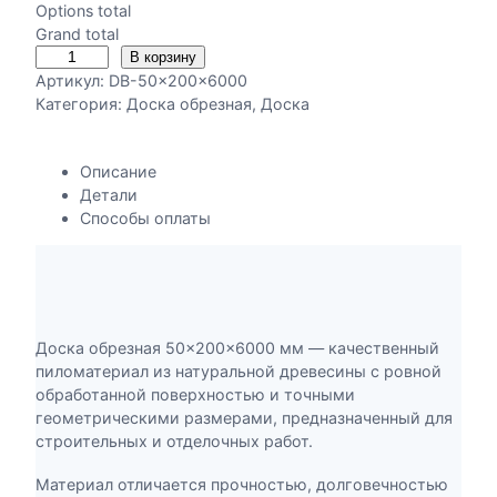
о
Options total
н
Grand total
ц
К
В корзину
е
о
Артикул:
DB-50x200x6000
н
л
Категория:
Доска обрезная
, 
Доска
:
и
1
ч
3
Описание
е
5
Детали
с
0
Способы оплаты
т
0
в
,
о
0
т
0
о
в
Доска обрезная 50×200×6000 мм — качественный
₽
а
пиломатериал из натуральной древесины с ровной
–
р
обработанной поверхностью и точными
1
а
геометрическими размерами, предназначенный для
6
Д
строительных и отделочных работ.
5
о
0
с
Материал отличается прочностью, долговечностью
0