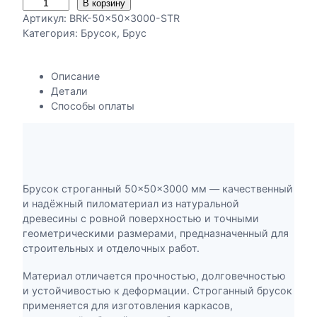
К
В корзину
о
Артикул:
BRK-50x50x3000-STR
л
Категория:
Брусок
, 
Брус
и
ч
Описание
е
Детали
с
Способы оплаты
т
в
о
т
о
в
Брусок строганный 50×50×3000 мм — качественный
а
и надёжный пиломатериал из натуральной
р
древесины с ровной поверхностью и точными
а
геометрическими размерами, предназначенный для
Б
строительных и отделочных работ.
р
у
Материал отличается прочностью, долговечностью
с
и устойчивостью к деформации. Строганный брусок
о
применяется для изготовления каркасов,
к