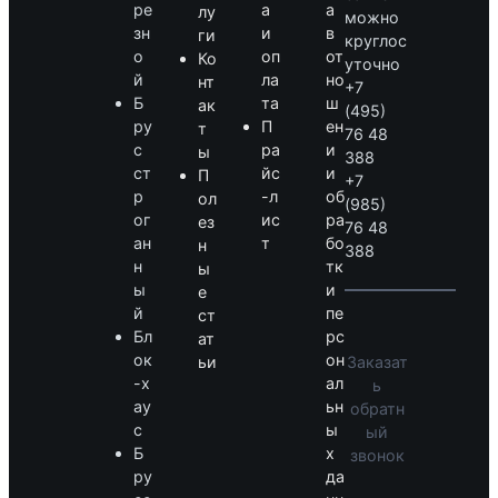
ре
а
а
лу
можно
зн
и
в
ги
круглос
о
оп
от
Ко
уточно
й
ла
но
нт
+7
Б
та
ш
ак
(495)
ру
П
ен
т
76 48
с
ра
и
ы
388
ст
йс
и
П
+7
р
-л
об
ол
(985)
ог
ис
ра
ез
76 48
ан
т
бо
н
388
н
тк
ы
ы
и
е
й
пе
ст
Бл
рс
ат
ок
он
Заказат
ьи
-х
ал
ь
ау
ьн
обратн
с
ы
ый
Б
х
звонок
ру
да