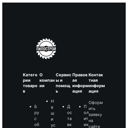
Катего
О
Сервис
Правов
Контак
рии
компан
ы и
ая
тная
товаро
ии
помощ
информ
информ
в
ь
ация
ация
Н
Оформ
Б
Д
П
а
ить
ру
ос
ол
ш
заявку
с
та
ит
и
на
об
вк
ик
ус
сайте