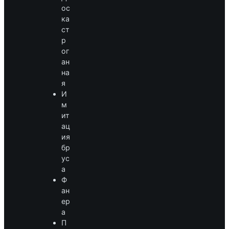
ос
ка
ст
р
ог
ан
на
я
И
м
ит
ац
ия
бр
ус
а
Ф
ан
ер
а
П