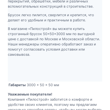
перекрытий, обрешётки, мебели и различных
с
вспомогательных конструкций в строительстве.
т
р
Брусок легко пилится, сверлится и крепится, что
о
делает его удобным и практичным в работе.
г
В магазине «Пилострой» вы можете купить
а
строганный брусок 50×50×3000 мм по выгодной
н
цене с доставкой по Москве и Московской области.
н
Наши менеджеры оперативно обработают заказ и
ы
помогут согласовать условия доставки или
й
самовывоза.
5
0
×
5
0
×
Габариты
3000 × 50 × 50 мм
3
0
Уважаемые покупатели!
0
Компания «Пилострой» заботится о комфорте и
0
удобстве своих клиентов, поэтому мы предлагаем
несколько способов оплаты, чтобы вы могли выбрать