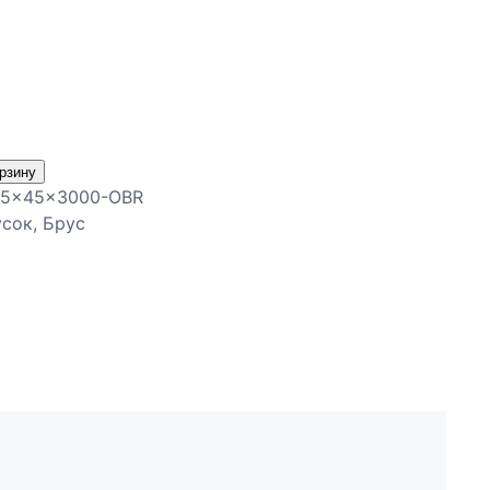
орзину
45x45x3000-OBR
усок
, 
Брус