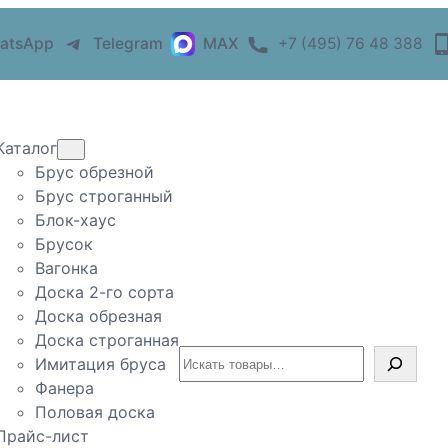
atsApp
Telegram
MAX
+7 (495) 76 48 388
Каталог
Брус обрезной
Брус строганный
Блок-хаус
Брусок
Вагонка
Доска 2-го сорта
Доска обрезная
Доска строганная
Поиск
Имитация бруса
Фанера
Половая доска
Прайс-лист