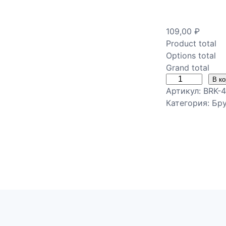
109,00
₽
Product total
Options total
Grand total
К
В к
Артикул:
BRK-
о
Категория:
Бр
л
и
ч
е
с
т
в
о
т
о
в