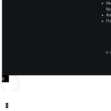
Им
бр
Фа
По
© 
0
0