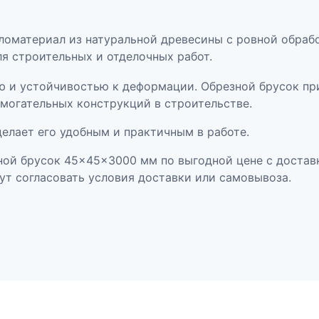
а
р
оматериал из натуральной древесины с ровной обраб
а
я строительных и отделочных работ.
Б
р
ю и устойчивостью к деформации. Обрезной брусок при
у
могательных конструкций в строительстве.
с
 делает его удобным и практичным в работе.
о
к
ной брусок 45×45×3000 мм по выгодной цене с достав
о
ут согласовать условия доставки или самовывоза.
б
р
е
з
н
о
й
4