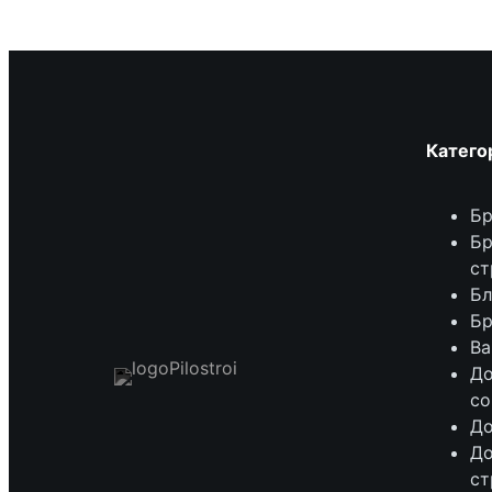
Катего
Бр
Бр
ст
Бл
Бр
Ва
До
со
До
До
ст