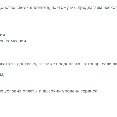
5
обстве своих клиентов, поэтому мы предлагаем нескол
×
4
5
×
3
нии
0
исе компании
0
0
ата за доставку, а также предоплата за товар, если з
м;
е условия оплаты и высокий уровень сервиса.