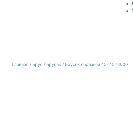
Главная
/
Брус
/
Брусок
/ Брусок обрезной 45×45×3000