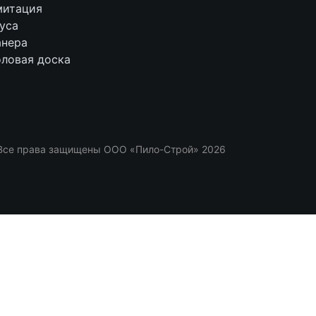
итация
уса
нера
ловая доска
Все права защищены ООО «Пило-Строй» 2026