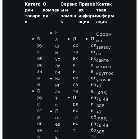
Катего
О
Сервис
Правов
Контак
рии
компан
ы и
ая
тная
товаро
ии
помощ
информ
информ
в
ь
ация
ация
Н
Оформ
Б
Д
П
а
ить
ру
ос
ол
ш
заявку
с
та
ит
и
на
об
вк
ик
ус
сайте
ре
а
а
лу
можно
зн
и
в
ги
круглос
о
оп
от
Ко
уточно
й
ла
но
нт
+7
Б
та
ш
ак
(495)
ру
П
ен
т
76 48
с
ра
и
ы
388
ст
йс
и
П
+7
р
-л
об
ол
(985)
ог
ис
ра
ез
76 48
ан
т
бо
н
388
н
тк
ы