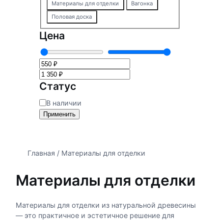
К
Материалы для отделки
Вагонка
а
Половая доска
т
е
Цена
г
о
р
и
я
Статус
С
В наличии
т
Применить
а
т
у
Главная
/ Материалы для отделки
с
Материалы для отделки
Материалы для отделки из натуральной древесины
— это практичное и эстетичное решение для