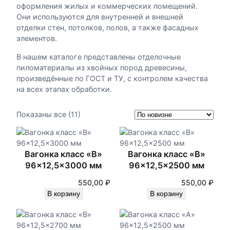
оформления жилых и коммерческих помещений.
Они используются для внутренней и внешней
отделки стен, потолков, полов, а также фасадных
элементов.
В нашем каталоге представлены отделочные
пиломатериалы из хвойных пород древесины,
произведённые по ГОСТ и ТУ, с контролем качества
на всех этапах обработки.
С
Показаны все (11)
о
р
т
Вагонка класс «В»
Вагонка класс «В»
и
96×12,5×3000 мм
96×12,5×2500 мм
р
о
550,00
₽
550,00
₽
в
В корзину
В корзину
к
а
: