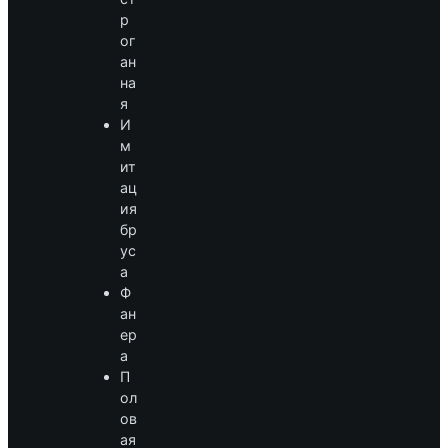
р
ог
ан
на
я
И
м
ит
ац
ия
бр
ус
а
Ф
ан
ер
а
П
ол
ов
ая