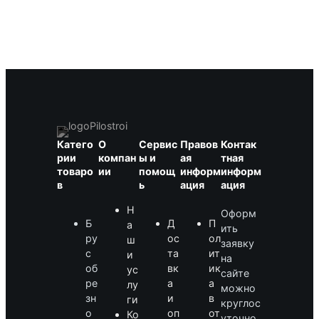
Катего
О
Сервис
Правов
Контак
рии
компан
ы и
ая
тная
товаро
ии
помощ
информ
информ
в
ь
ация
ация
Н
Оформ
Б
Д
П
а
ить
ру
ос
ол
ш
заявку
с
та
ит
и
на
об
вк
ик
ус
сайте
ре
а
а
лу
можно
зн
и
в
ги
круглос
о
оп
от
Ко
уточно