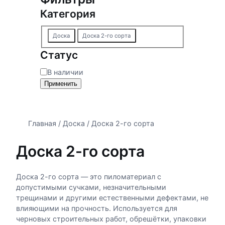
Категория
К
Доска
Доска 2-го сорта
а
Статус
т
е
С
В наличии
г
т
Применить
о
а
р
т
и
у
я
Главная
/
Доска
/ Доска 2-го сорта
с
Доска 2-го сорта
Доска 2-го сорта — это пиломатериал с
допустимыми сучками, незначительными
трещинами и другими естественными дефектами, не
влияющими на прочность. Используется для
черновых строительных работ, обрешётки, упаковки