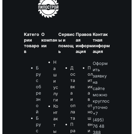
0
с
0
0
о
,
с
₽
0
т
.
0
а
Катего
О
Сервис
Правов
Контак
в
рии
компан
ы и
ая
тная
₽
л
товаро
ии
помощ
информ
информ
.
я
в
ь
ация
ация
л
Н
а
Оформ
Б
Д
П
а
9
ить
ру
ос
ол
ш
4
заявку
с
та
ит
и
0
на
об
вк
ик
ус
0
сайте
ре
а
а
лу
,
можно
зн
и
в
ги
0
круглос
о
оп
от
Ко
0
уточно
й
ла
но
нт
+7
Б
та
ш
ак
₽
(495)
ру
П
ен
т
.
76 48
с
ра
и
ы
388