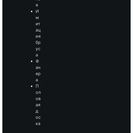
я
И
м
ит
ац
ия
бр
ус
а
Ф
ан
ер
а
П
ол
ов
ая
д
ос
ка